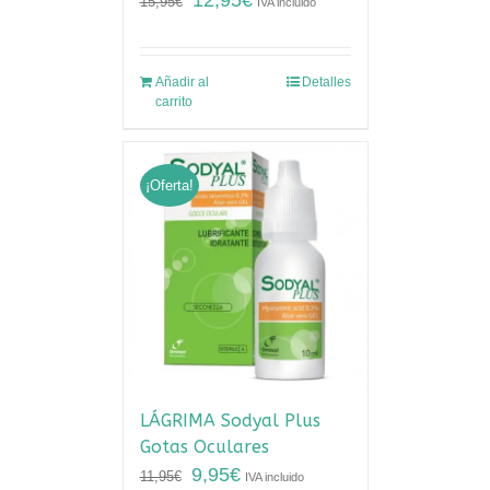
12,95
€
15,95
€
IVA incluido
Añadir al
Detalles
carrito
¡Oferta!
LÁGRIMA Sodyal Plus
Gotas Oculares
9,95
€
11,95
€
IVA incluido