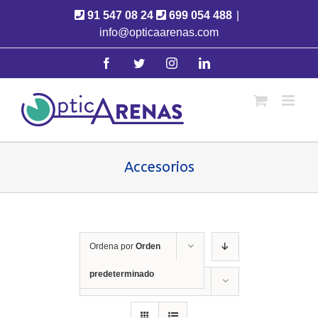
Saltar
91 547 08 24
699 054 488
|
al
info@opticaarenas.com
contenido
facebook
twitter
instagram
linkedin
Accesorios
Ordena por
Orden
predeterminado
Mostrar
12 productos