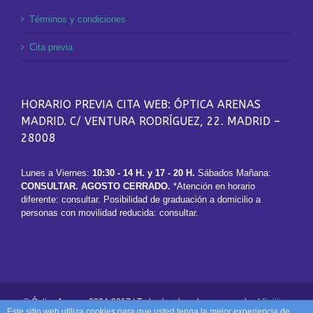
Términos y condiciones
Cita previa
HORARIO PREVIA CITA WEB: ÓPTICA ARENAS
MADRID. C/ VENTURA RODRÍGUEZ, 22. MADRID –
28008
Lunes a Viernes:
10:30 - 14 H. y 17 - 20 H.
Sábados Mañana:
CONSULTAR. AGOSTO CERRADO.
*Atención en horario
diferente: consultar. Posibilidad de graduación a domicilio a
personas con movilidad reducida: consultar.
© Óptica Arenas, 2004-2017 | Todos los derechos reservados |
Política
Este sitio web utiliza cookies para que usted tenga la mejor experiencia de