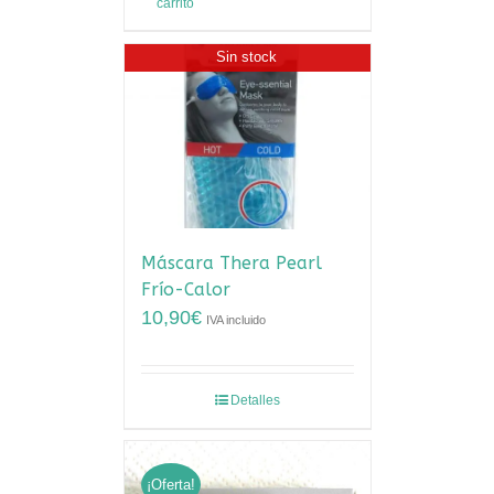
carrito
Sin stock
Máscara Thera Pearl
Frío-Calor
10,90
€
IVA incluido
Detalles
¡Oferta!