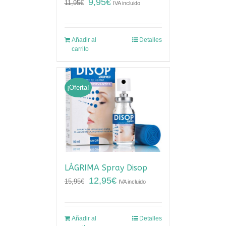
9,95
€
11,95
€
IVA incluido
Añadir al
Detalles
carrito
¡Oferta!
LÁGRIMA Spray Disop
12,95
€
15,95
€
IVA incluido
Añadir al
Detalles